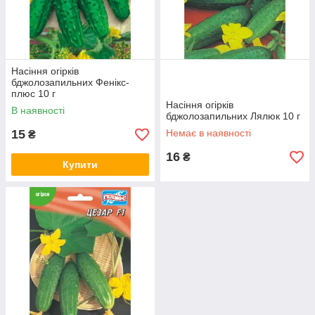
Насіння огірків
бджолозапильних Фенікс-
плюс 10 г
Насіння огірків
В наявності
бджолозапильних Лялюк 10 г
15
Немає в наявності
₴
16
₴
Купити