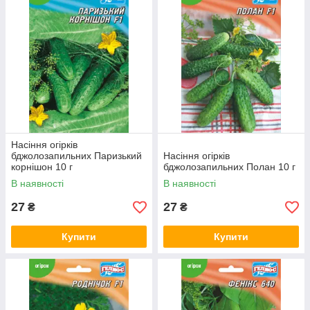
Насіння огірків
бджолозапильних Паризький
Насіння огірків
корнішон 10 г
бджолозапильних Полан 10 г
В наявності
В наявності
27
27
₴
₴
Купити
Купити