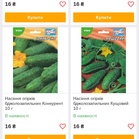
16
16
₴
₴
Купити
Купити
Насіння огірків
Насіння огірків
бджолозапильних Конкурент
бджолозапильних Кущовий
10 г
10 г
В наявності
В наявності
16
16
₴
₴