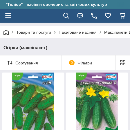
"Геліос" - насіння овочевих та квіткових культур
Товари та послуги
Пакетоване насіння
Максіпакети 
Огірки (максіпакет)
Сортування
0
Фільтри