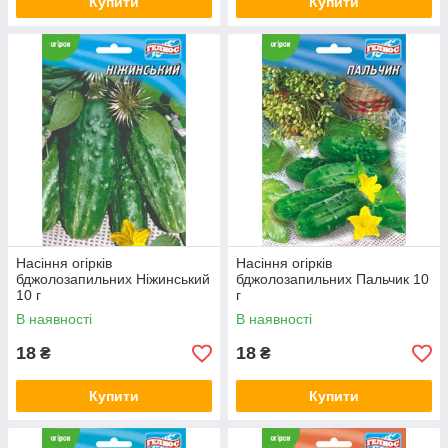
Купити
Купити
Насіння огірків
Насіння огірків
бджолозапильних Ніжинський
бджолозапильних Пальчик 10
10 г
г
В наявності
В наявності
18
18
₴
₴
Купити
Купити