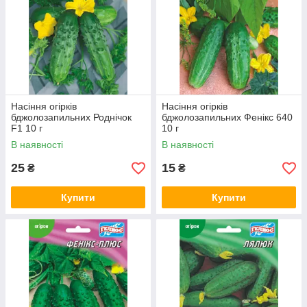
Насіння огірків
Насіння огірків
бджолозапильних Роднічок
бджолозапильних Фенікс 640
F1 10 г
10 г
В наявності
В наявності
25
15
₴
₴
Купити
Купити