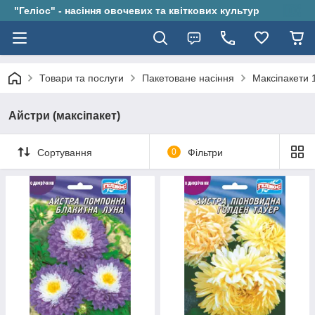
"Геліос" - насіння овочевих та квіткових культур
Товари та послуги
Пакетоване насіння
Максіпакети 
Айстри (максіпакет)
Сортування
0
Фільтри