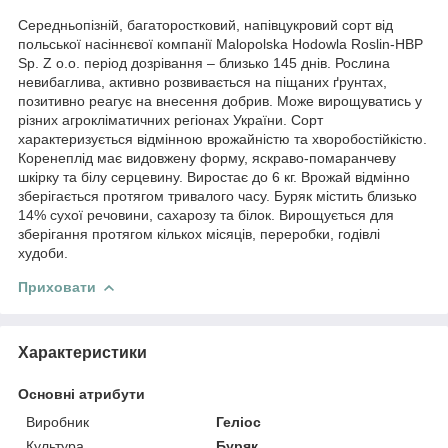
Середньопізній, багаторостковий, напівцукровий сорт від
польської насіннєвої компанії Malopolska Hodowla Roslin-HBP
Sp. Z o.o. період дозрівання – близько 145 днів. Рослина
невибаглива, активно розвивається на піщаних ґрунтах,
позитивно реагує на внесення добрив. Може вирощуватись у
різних агрокліматичних регіонах України. Сорт
характеризується відмінною врожайністю та хворобостійкістю.
Коренеплід має видовжену форму, яскраво-помаранчеву
шкірку та білу серцевину. Виростає до 6 кг. Врожай відмінно
зберігається протягом тривалого часу. Буряк містить близько
14% сухої речовини, сахарозу та білок. Вирощується для
зберігання протягом кількох місяців, переробки, годівлі
худоби.
Приховати
Характеристики
Основні атрибути
Виробник
Геліос
Культура
Буряк