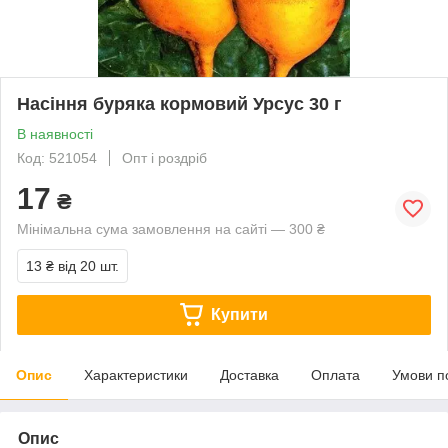
Насіння буряка кормовий Урсус 30 г
В наявності
Код: 521054
Опт і роздріб
17
₴
Мінімальна сума замовлення на сайті — 300 ₴
13 ₴
від 20 шт.
Купити
Опис
Характеристики
Доставка
Оплата
Умови п
Опис