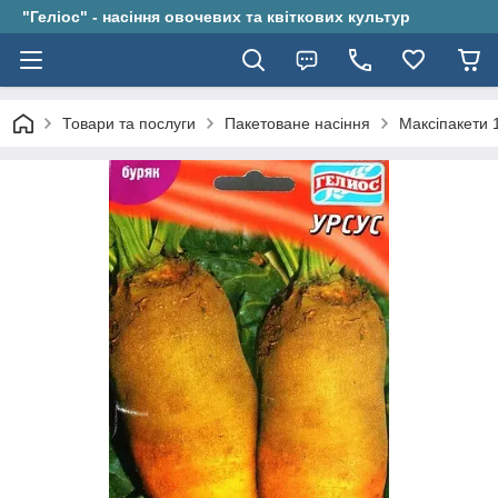
"Геліос" - насіння овочевих та квіткових культур
Товари та послуги
Пакетоване насіння
Максіпакети 