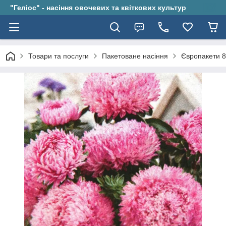
"Геліос" - насіння овочевих та квіткових культур
Товари та послуги
Пакетоване насіння
Європакети 