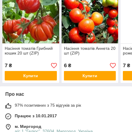
Насіння томатів Грибний
Насіння томатів Аннета 20
Насі
кошик 20 шт (ZIP)
шт (ZIP)
роже
7
6
7
₴
₴
₴
Купити
Купити
Про нас
97% позитивних з 75 відгуків за рік
Працює з 10.01.2017
м. Миргород
а/с 1 "Геліос", 37604, Миргород, Україна