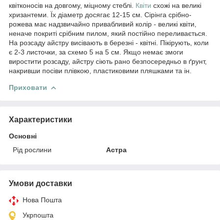
квітконосів на довгому, міцному стеблі.
Квіти
схожі на великі
хризантеми. Їх діаметр досягає 12-15 см. Сірінга срібно-
рожева має надзвичайно привабливий колір - великі квіти,
неначе покриті срібним пилом, який постійно переливається.
На розсаду айстру висівають в березні - квітні. Пікірують, коли
є 2-3 листочки, за схемо 5 на 5 см. Якщо немає змоги
виростити розсаду, айстру сіють рано безпосередньо в ґрунт,
накривши посіви плівкою, пластиковими пляшками та ін.
Приховати
Характеристики
Основні
Рід рослини
Астра
Умови доставки
Нова Пошта
Укрпошта