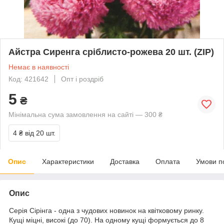
Айстра Сиренга сріблисто-рожева 20 шт. (ZIP)
Немає в наявності
Код: 421642
Опт і роздріб
5
₴
Мінімальна сума замовлення на сайті — 300 ₴
4 ₴
від 20 шт.
Опис
Характеристики
Доставка
Оплата
Умови п
Опис
Серія Сірінга - одна з чудових новинок на квітковому ринку.
Кущі міцні, високі (до 70). На одному кущі формується до 8