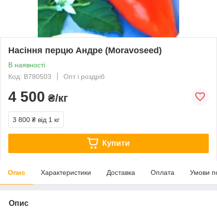
Насіння перцю Андре (Moravoseed)
В наявності
Код: В780503
Опт і роздріб
4 500
₴/кг
3 800 ₴
від 1 кг
Купити
Опис
Характеристики
Доставка
Оплата
Умови п
Опис