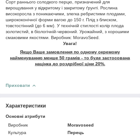
Сорт раннього солодкого перцю, призначений для
вирощування у відкритому і закритому ґрунті. Рослина
високоросла з поникаючими, злегка ребристими плодами,
ширококонічної форми вагою до 150 г. Плід з блиском,
товстостінний (до 6 мм). У технічній стиглості колір плода
золотистий, в біологічній-червоний. Урожайний, з хорошими
смаковими якостями. Виробник: MoravoSeed.
Увага!
Якщо Ваше замовлення по одному окремому
найменуванню менше 50 грамів - то буде застосована
націнка до роздрібної ціни 20%.
Приховати
Характеристики
Основні атрибути
Виробник
Moravoseed
Культура
Перець