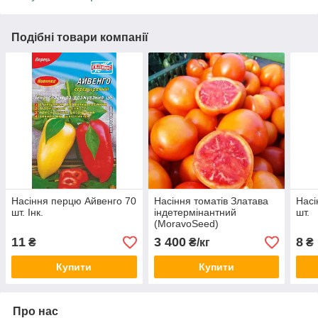
Подібні товари компанії
Насіння перцю Айвенго 70
Насіння томатів Златава
Насі
шт. Інк.
індетермінантний
шт.
(MoravoSeed)
11
3 400
8
₴
₴/кг
₴
Купити
Купити
Про нас