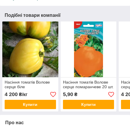
Подібні товари компанії
Насіння томатів Волове
Насіння томатів Волове
Насі
серце біле
серце помаранчеве 20 шт.
серц
4 200
5,90
4 2
₴/кг
₴
Купити
Купити
Про нас