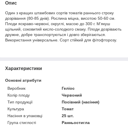
Опис
Один з кращих штамбових сортів томатів раннього строку
дозрівання (80-85 днів). Рослина міцна, висотою 50-60 см.
Плоди яскраво-червоні, округлі, масою до 300 г. М’якуш
щільний, соковитий кисло-солодкого смаку. Плоди дозрівають
дружне, добре транспортуються і довго зберігаються.
Використання універсальне. Сорт стійкий для фітофторозу.
Характеристики
Основні атрибути
Виробник
Геліос
Колір плоду
Червоний
Тип продукції
Посівний (насіння)
Культура
Томат
Насіння в упаковці
25 шт.
Група стиглості
Ранньостигла