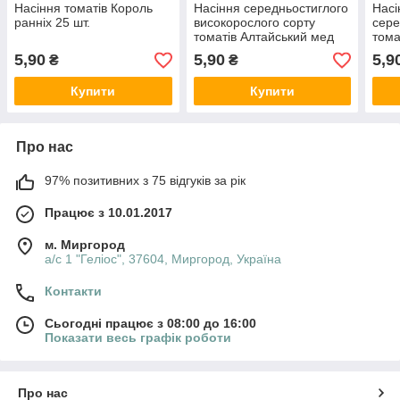
Насіння томатів Король
Насіння середньостиглого
Насі
ранніх 25 шт.
високорослого сорту
сере
томатів Алтайський мед
тома
25 шт
5,90
5,90
5,9
₴
₴
Купити
Купити
Про нас
97% позитивних з 75 відгуків за рік
Працює з 10.01.2017
м. Миргород
а/с 1 "Геліос", 37604, Миргород, Україна
Контакти
Сьогодні працює з 08:00 до 16:00
Показати весь графік роботи
Про нас