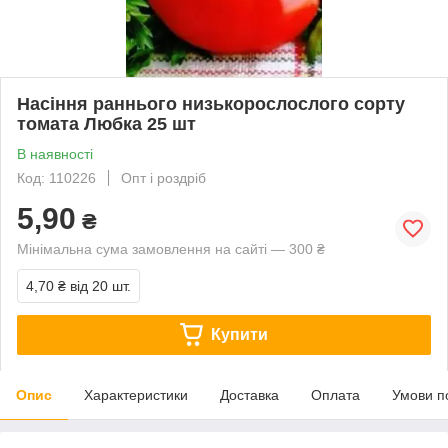
Насіння раннього низькорослослого сорту
томата Любка 25 шт
В наявності
Код: 110226
Опт і роздріб
5,90
₴
Мінімальна сума замовлення на сайті — 300 ₴
4,70 ₴
від 20 шт.
Купити
Опис
Характеристики
Доставка
Оплата
Умови п