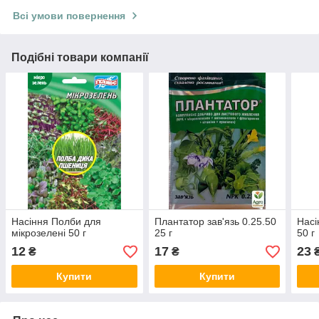
Всі умови повернення
Подібні товари компанії
Насіння Полби для
Плантатор зав'язь 0.25.50
Насі
мікрозелені 50 г
25 г
50 г
12
17
23
₴
₴
Купити
Купити