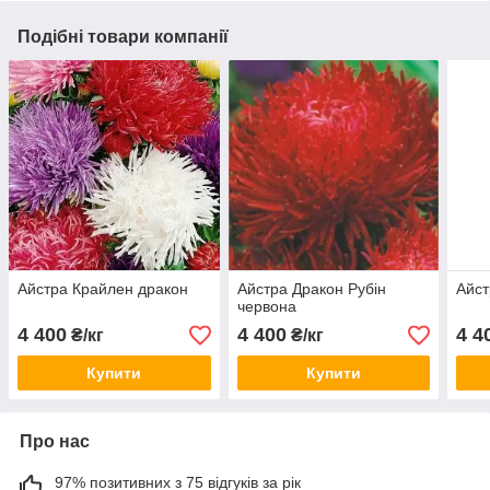
Подібні товари компанії
Айстра Крайлен дракон
Айстра Дракон Рубін
Айс
червона
4 400
4 400
4 4
₴/кг
₴/кг
Купити
Купити
Про нас
97% позитивних з 75 відгуків за рік