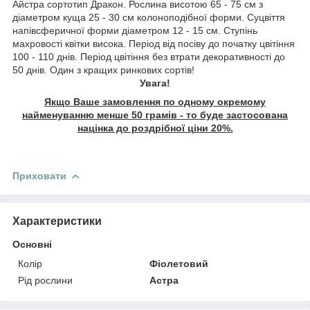
Айстра сортотип Дракон. Рослина висотою 65 - 75 см з
діаметром куща 25 - 30 см колоноподібної форми. Суцвіття
напівсферичної форми діаметром 12 - 15 см. Ступінь
махровості квітки висока. Період від посіву до початку цвітіння
100 - 110 днів. Період цвітіння без втрати декоративності до
50 днів. Один з кращих ринкових сортів!
Увага!
Якщо Ваше замовлення по одному окремому
найменуванню менше 50 грамів - то буде застосована
націнка до роздрібної ціни 20%.
Приховати
Характеристики
Основні
Колір
Фіолетовий
Рід рослини
Астра