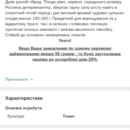
Дуже ранній гібрид. Плоди рівні, червоні, середнього розміру.
Рослина детермінантна, зберігає гарну силу росту навіть в
спекотний літній період і дає високий врожай чудових щільних
плодів масою 150-160 г. Придатний для вирощування як у
відкритому ґрунті, так і в скляних і плівкових теплицях
протягом осінньо-зимового і зимово-весняного сівообігу.
Стійкий до основних захворювань томатів.
Увага!
Якщо Ваше замовлення по одному окремому
найменуванню менше 50 грамів - то буде застосована
націнка до роздрібної ціни 20%.
Приховати
Характеристики
Основні атрибути
Культура
Томат