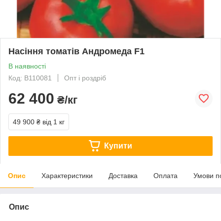
Насіння томатів Андромеда F1
В наявності
Код: В110081
Опт і роздріб
62 400
₴/кг
49 900 ₴
від 1 кг
Купити
Опис
Характеристики
Доставка
Оплата
Умови п
Опис