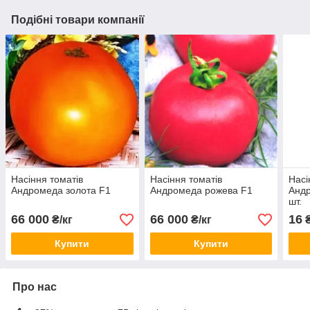
Подібні товари компанії
Насіння томатів
Насіння томатів
Насі
Андромеда золота F1
Андромеда рожева F1
Андр
шт.
66 000
66 000
16
₴/кг
₴/кг
Купити
Купити
Про нас