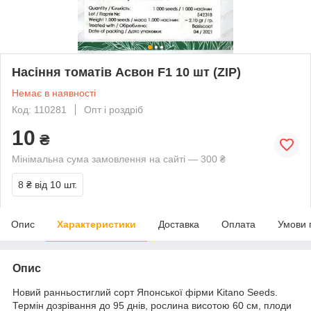
Насіння томатів Асвон F1 10 шт (ZIP)
Немає в наявності
Код: 110281
Опт і роздріб
10
₴
Мінімальна сума замовлення на сайті — 300 ₴
8 ₴
від 10 шт.
Опис
Характеристики
Доставка
Оплата
Умови 
Опис
Новий ранньостиглий сорт Японської фірми Kitano Seeds.
Термін дозрівання до 95 днів, рослина висотою 60 см, плоди