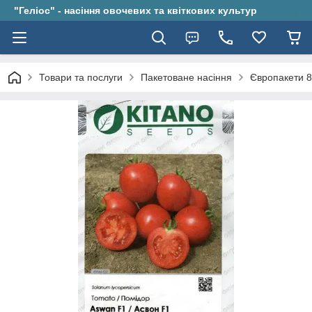
"Геліос" - насіння овочевих та квіткових культур
Товари та послуги
Пакетоване насіння
Європакети 