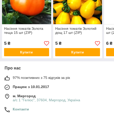
Насіння томатів Золота
Насіння томатів Золотий
Насі
теща 15 шт (ZIP)
дощ 17 шт (ZIP)
шт (
5
5
6
₴
₴
₴
Купити
Купити
Про нас
97% позитивних з 75 відгуків за рік
Працює з 10.01.2017
м. Миргород
а/с 1 "Геліос", 37604, Миргород, Україна
Контакти