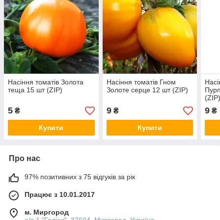
Насіння томатів Золота
Насіння томатів Гном
Насі
теща 15 шт (ZIP)
Золоте серце 12 шт (ZIP)
Пурп
(ZIP
5
9
9
₴
₴
₴
Купити
Купити
Про нас
97% позитивних з 75 відгуків за рік
Працює з 10.01.2017
м. Миргород