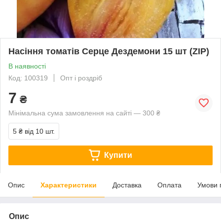
Насіння томатів Серце Дездемони 15 шт (ZIP)
В наявності
Код: 100319
Опт і роздріб
7
₴
Мінімальна сума замовлення на сайті — 300 ₴
5 ₴
від 10 шт.
Купити
Опис
Характеристики
Доставка
Оплата
Умови 
Опис