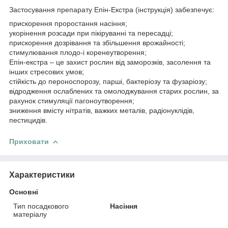
Застосування препарату Епін-Екстра (інструкція) забезпечує:
прискорення проростання насіння;
укорінення розсади при пікіруванні та пересадці;
прискорення дозрівання та збільшення врожайності;
стимулювання плодо-і коренеутворення;
Епін-екстра – це захист рослин від заморозків, засолення та
інших стресових умов;
стійкість до пероноспорозу, парші, бактеріозу та фузаріозу;
відродження ослаблених та омолоджування старих рослин, за
рахунок стимуляції пагоноутворення;
зниження вмісту нітратів, важких металів, радіонуклідів,
пестицидів.
Приховати
Характеристики
Основні
Тип посадкового
Насіння
матеріалу