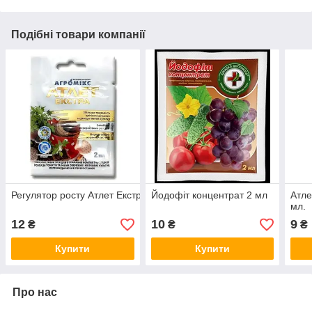
Подібні товари компанії
Регулятор росту Атлет Екстра Агромікс 2 мл
Йодофіт концентрат 2 мл
Атле
мл.
12
10
9
₴
₴
₴
Купити
Купити
Про нас