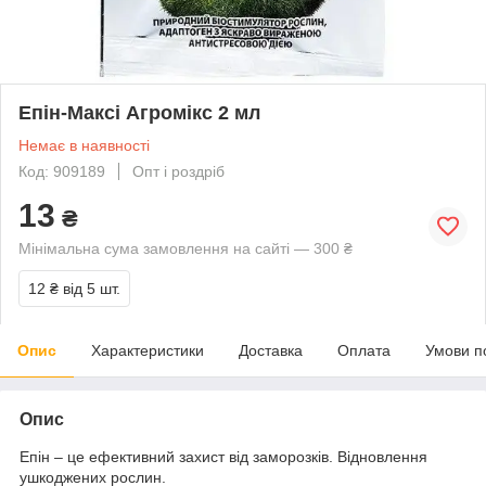
Епін-Максі Агромікс 2 мл
Немає в наявності
Код: 909189
Опт і роздріб
13
₴
Мінімальна сума замовлення на сайті — 300 ₴
12 ₴
від 5 шт.
Опис
Характеристики
Доставка
Оплата
Умови п
Опис
Епін – це ефективний захист від заморозків. Відновлення
ушкоджених рослин.