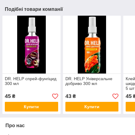
Подібні товари компанії
DR. HELP спрей-фунгіцид
DR. HELP Універсальне
Клей
300 мл
добриво 300 мл
шкід
5 шт
45
43
45
₴
₴
Купити
Купити
Про нас