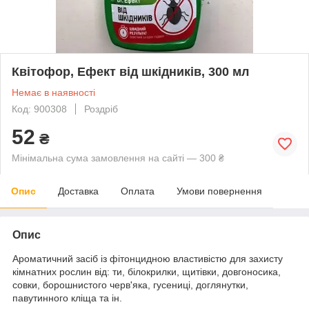
Квітофор, Ефект від шкідників, 300 мл
Немає в наявності
Код: 900308
Роздріб
52
₴
Мінімальна сума замовлення на сайті — 300 ₴
Опис
Доставка
Оплата
Умови повернення
Опис
Ароматичний засіб із фітонцидною властивістю для захисту
кімнатних рослин від: ти, білокрилки, щитівки, довгоносика,
совки, борошнистого черв'яка, гусениці, доглянутки,
павутинного кліща та ін.