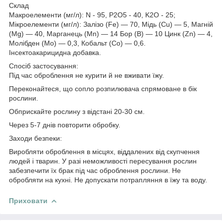
Склад
Макроелементи (мг/л): N - 95, P2О5 - 40, K2О - 25;
Мікроелементи (мг/л): Залізо (Fe) — 70, Мідь (Cu) — 5, Магній
(Mg) — 40, Марганець (Мn) — 14 Бор (В) — 10 Цинк (Zn) — 4,
Молібден (Мо) — 0,3, Кобальт (Со) — 0,6.
Інсектоакарицидна добавка.
Спосіб застосування:
Під час оброблення не курити й не вживати їжу.
Переконайтеся, що сопло розпилювача спрямоване в бік
рослини.
Обприскайте рослину з відстані 20-30 см.
Через 5-7 днів повторити обробку.
Заходи безпеки:
Виробляти оброблення в місцях, віддалених від скупчення
людей і тварин. У разі неможливості пересування рослин
забезпечити їх брак під час оброблення рослини. Не
обробляти на кухні. Не допускати потрапляння в їжу та воду.
Приховати