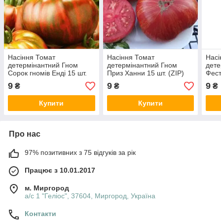
Насіння Томат
Насіння Томат
Насі
детермінантний Гном
детермінантний Гном
дете
Сорок гномів Енді 15 шт.
Приз Ханни 15 шт. (ZIP)
Фест
(ZIP)
шт. (
9
9
9
₴
₴
₴
Купити
Купити
Про нас
97% позитивних з 75 відгуків за рік
Працює з 10.01.2017
м. Миргород
а/с 1 "Геліос", 37604, Миргород, Україна
Контакти