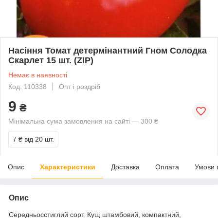
Насіння Томат детермінантний Гном Солодка
Скарлет 15 шт. (ZIP)
Немає в наявності
Код: 110338
Опт і роздріб
9
₴
Мінімальна сума замовлення на сайті — 300 ₴
7 ₴
від 20 шт.
Опис
Характеристики
Доставка
Оплата
Умови 
Опис
Середньосстиглий сорт. Кущ штамбовий, компактний,