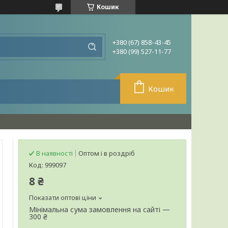
Кошик
+380 (67) 858-43-45
+380 (99) 527-11-77
Кошик
В наявності
Оптом і в роздріб
Код:
999097
8 ₴
Показати оптові ціни
Мінімальна сума замовлення на сайті —
300 ₴