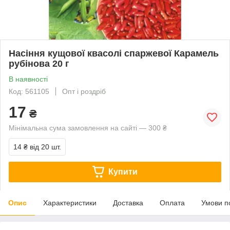
Насіння кущової квасолі спаржевої Карамель
рубінова 20 г
В наявності
Код: 561105
Опт і роздріб
17
₴
Мінімальна сума замовлення на сайті — 300 ₴
14 ₴
від 20 шт.
Купити
Опис
Характеристики
Доставка
Оплата
Умови п