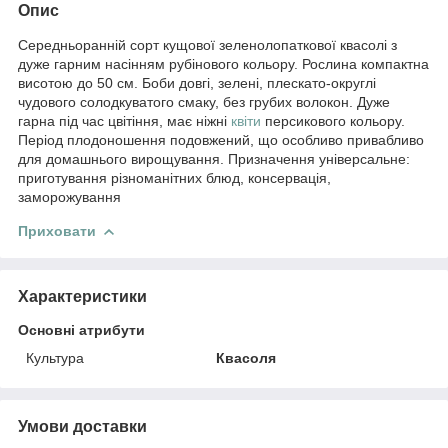
Опис
Середньоранній сорт кущової зеленолопаткової квасолі з
дуже гарним насінням рубінового кольору. Рослина компактна
висотою до 50 см. Боби довгі, зелені, плескато-округлі
чудового солодкуватого смаку, без грубих волокон. Дуже
гарна під час цвітіння, має ніжні
квіти
персикового кольору.
Період плодоношення подовжений, що особливо привабливо
для домашнього вирощування. Призначення універсальне:
приготування різноманітних блюд, консервація,
заморожування
Приховати
Характеристики
Основні атрибути
Культура
Квасоля
Умови доставки