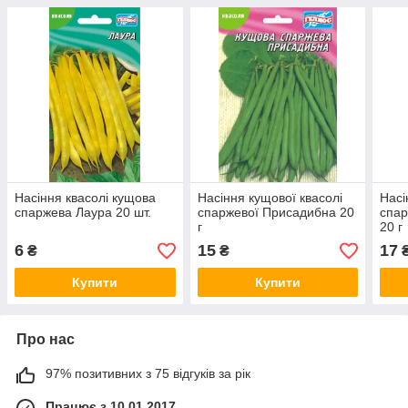
Насіння квасолі кущова
Насіння кущової квасолі
Насі
спаржева Лаура 20 шт.
спаржевої Присадибна 20
спар
г
20 г
6
15
17
₴
₴
Купити
Купити
Про нас
97% позитивних з 75 відгуків за рік
Працює з 10.01.2017