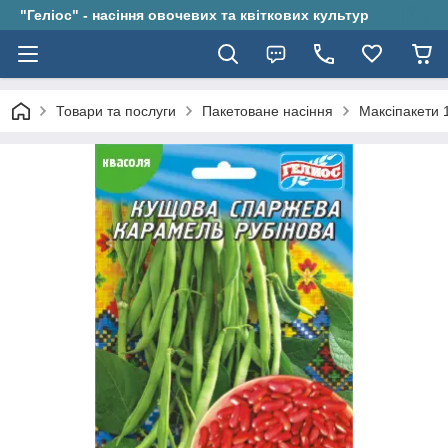
"Геліос" - насіння овочевих та квіткових культур
Товари та послуги
Пакетоване насіння
Максіпакети 