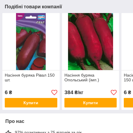
Подібні товари компанії
Насіння буряка Рівал 150
Насіння буряка
Насі
шт.
Опольський (імп.)
150 
6
384
6
₴
₴/кг
₴
Купити
Купити
Про нас
97% позитивних з 75 відгуків за рік