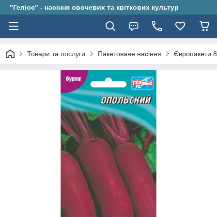
"Геліос" - насіння овочевих та квіткових культур
Товари та послуги
Пакетоване насіння
Європакети 