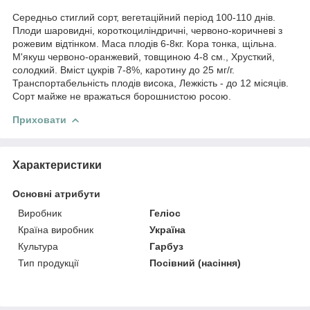
Середньо стиглий сорт, вегетаційний період 100-110 днів.
Плоди шаровидні, короткоциліндричні, червоно-коричневі з
рожевим відтінком. Маса плодів 6-8кг. Кора тонка, щільна.
М'якуш червоно-оранжевий, товщиною 4-8 см., Хрусткий,
солодкий. Вміст цукрів 7-8%, каротину до 25 мг/г.
Транспортабельність плодів висока, Лежкість - до 12 місяців.
Сорт майже не вражаться борошнистою росою.
Приховати
Характеристики
Основні атрибути
Виробник
Геліос
Країна виробник
Україна
Культура
Гарбуз
Тип продукції
Посівний (насіння)