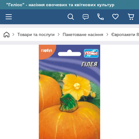
"Геліос" - насіння овочевих та квіткових культур
Товари та послуги
Пакетоване насіння
Європакети 