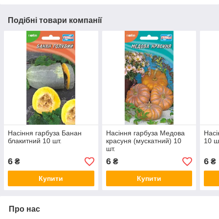
Подібні товари компанії
Насіння гарбуза Банан
Насіння гарбуза Медова
Насі
блакитний 10 шт.
красуня (мускатний) 10
10 ш
шт.
6
6
6
₴
₴
₴
Купити
Купити
Про нас