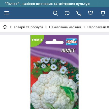
"Геліос" - насіння овочевих та квіткових культур
Товари та послуги
Пакетоване насіння
Європакети 