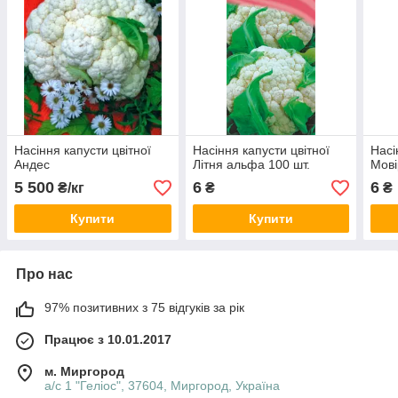
Насіння капусти цвітної
Насіння капусти цвітної
Насі
Андес
Літня альфа 100 шт.
Мові
5 500
6
6
₴/кг
₴
₴
Купити
Купити
Про нас
97% позитивних з 75 відгуків за рік
Працює з 10.01.2017
м. Миргород
а/с 1 "Геліос", 37604, Миргород, Україна