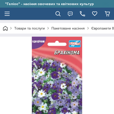
"Геліос" - насіння овочевих та квіткових культур
Товари та послуги
Пакетоване насіння
Європакети 