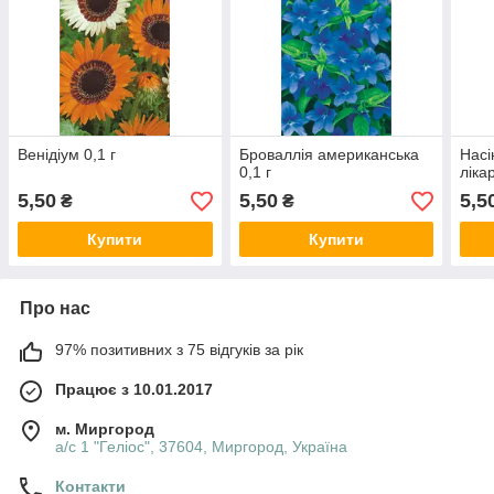
Венідіум 0,1 г
Броваллія американська
Насі
0,1 г
ліка
5,50
5,50
5,5
₴
₴
Купити
Купити
Про нас
97% позитивних з 75 відгуків за рік
Працює з 10.01.2017
м. Миргород
а/с 1 "Геліос", 37604, Миргород, Україна
Контакти