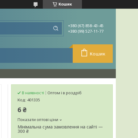
Кошик
+380 (67) 858-43-45
+380 (99) 527-11-77
Кошик
В наявності
Оптом і в роздріб
Код:
401335
6 ₴
Показати оптові ціни
Мінімальна сума замовлення на сайті —
300 ₴