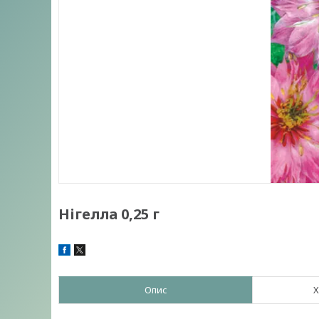
Нігелла 0,25 г
Опис
Х