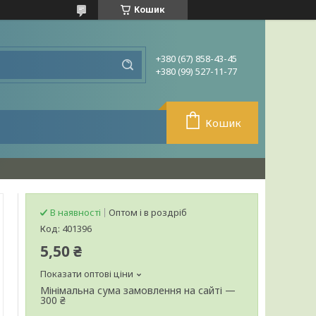
Кошик
+380 (67) 858-43-45
+380 (99) 527-11-77
Кошик
В наявності
Оптом і в роздріб
Код:
401396
5,50 ₴
Показати оптові ціни
Мінімальна сума замовлення на сайті —
300 ₴