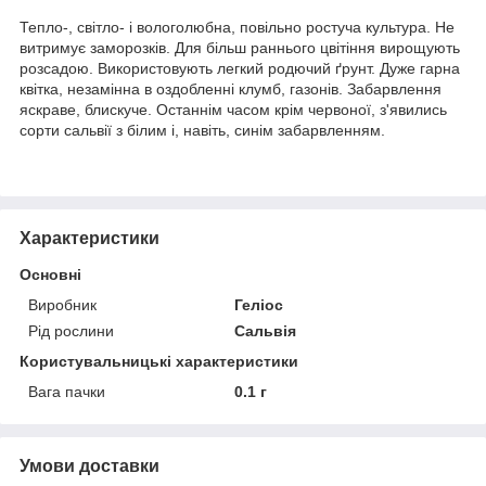
Тепло-, світло- і вологолюбна, повільно ростуча культура. Не
витримує заморозків. Для більш раннього цвітіння вирощують
розсадою. Використовують легкий родючий ґрунт. Дуже гарна
квітка, незамінна в оздобленні клумб, газонів. Забарвлення
яскраве, блискуче. Останнім часом крім червоної, з'явились
сорти сальвії з білим і, навіть, синім забарвленням.
Характеристики
Основні
Виробник
Геліос
Рід рослини
Сальвія
Користувальницькі характеристики
Вага пачки
0.1 г
Умови доставки