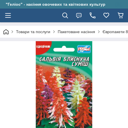
"Геліос" - насіння овочевих та квіткових культур
Товари та послуги
Пакетоване насіння
Європакети 