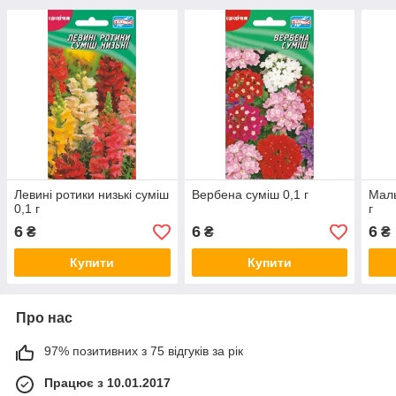
Левині ротики низькі суміш
Вербена суміш 0,1 г
Маль
0,1 г
г
6
6
6
₴
₴
₴
Купити
Купити
Про нас
97% позитивних з 75 відгуків за рік
Працює з 10.01.2017