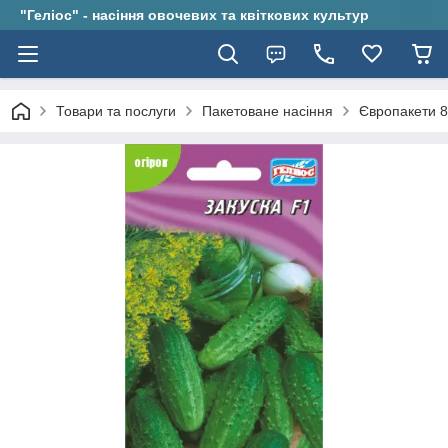
"Геліос" - насіння овочевих та квіткових культур
Товари та послуги
Пакетоване насіння
Європакети 