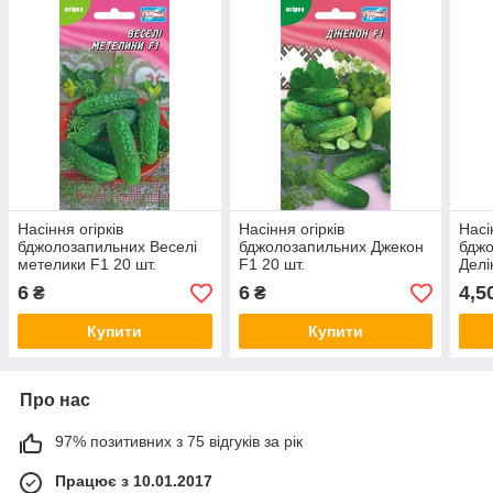
Насіння огірків
Насіння огірків
Насі
бджолозапильних Веселі
бджолозапильних Джекон
бдж
метелики F1 20 шт.
F1 20 шт.
Делі
6
6
4,5
₴
₴
Купити
Купити
Про нас
97% позитивних з 75 відгуків за рік
Працює з 10.01.2017