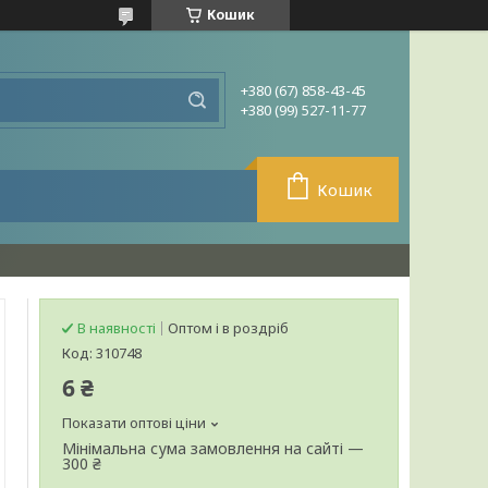
Кошик
+380 (67) 858-43-45
+380 (99) 527-11-77
Кошик
В наявності
Оптом і в роздріб
Код:
310748
6 ₴
Показати оптові ціни
Мінімальна сума замовлення на сайті —
300 ₴