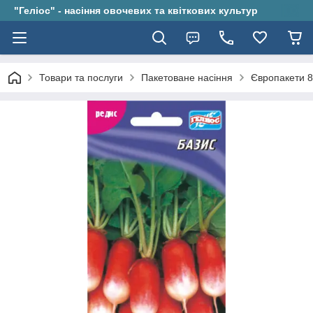
"Геліос" - насіння овочевих та квіткових культур
Товари та послуги
Пакетоване насіння
Європакети 