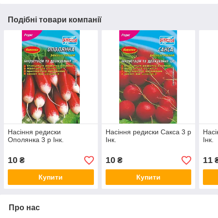
Подібні товари компанії
Насіння редиски
Насіння редиски Сакса 3 р
Насі
Ополянка 3 р Інк.
Інк.
Інк.
10
10
11
₴
₴
Купити
Купити
Про нас