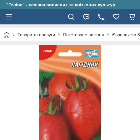
"Геліос" - насіння овочевих та квіткових культур
Товари та послуги
Пакетоване насіння
Європакети 