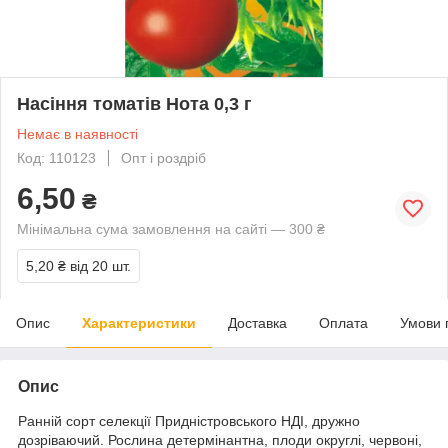
Насіння томатів Нота 0,3 г
Немає в наявності
Код: 110123
Опт і роздріб
6,50
₴
Мінімальна сума замовлення на сайті — 300 ₴
5,20 ₴
від 20 шт.
Опис
Характеристики
Доставка
Оплата
Умови 
Опис
Ранній сорт селекції Придністровського НДІ, дружно
дозріваючий. Рослина детермінантна, плоди округлі, червоні,