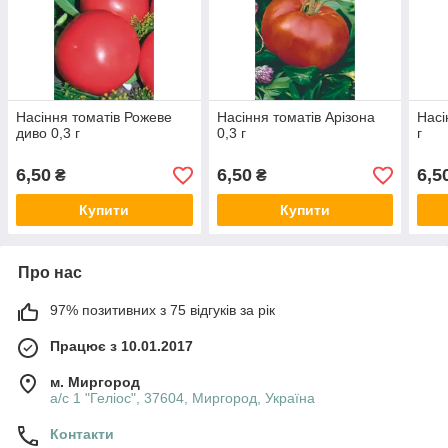
Насіння томатів Рожеве
Насіння томатів Арізона
Насі
диво 0,3 г
0,3 г
г
6,50
6,50
6,5
₴
₴
Купити
Купити
Про нас
97% позитивних з 75 відгуків за рік
Працює з 10.01.2017
м. Миргород
а/с 1 "Геліос", 37604, Миргород, Україна
Контакти