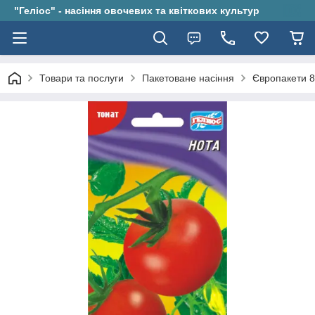
"Геліос" - насіння овочевих та квіткових культур
Товари та послуги
Пакетоване насіння
Європакети 