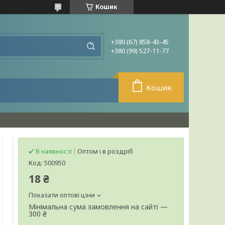
Кошик
+380 (67) 858-43-45
+380 (99) 527-11-77
Кошик
В наявності
Оптом і в роздріб
Код:
500950
18 ₴
Показати оптові ціни
Мінімальна сума замовлення на сайті —
300 ₴