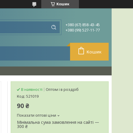
Кошик
+380 (67) 858-43-45
+380 (99) 527-11-77
Кошик
В наявності
Оптом і в роздріб
Код:
521019
90 ₴
Показати оптові ціни
Мінімальна сума замовлення на сайті —
300 ₴