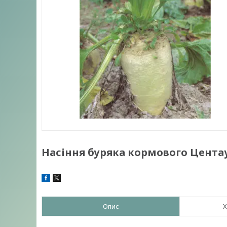
Насіння буряка кормового Центау
Опис
Х