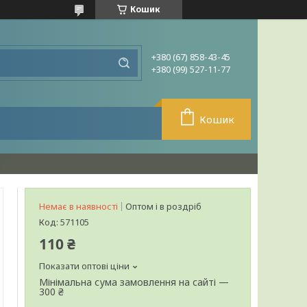
Кошик
+380 (67) 858-43-45
+380 (99) 527-11-77
Кошик
Немає в наявності
Оптом і в роздріб
Код:
571105
110 ₴
Показати оптові ціни
Мінімальна сума замовлення на сайті —
300 ₴