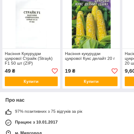
Насіння Кукурудзи
Насіння кукурудзи
Насі
цукрової Страйк (Strayk)
цукрової Кукс делайт 20 г
цукр
F1 50 шт (ZIP)
20 ш
49
19
9,6
₴
₴
Купити
Купити
Про нас
97% позитивних з 75 відгуків за рік
Працює з 10.01.2017
м. Миргород