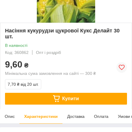
Насіння кукурудзи цукрової Кукс Делайт 30
шт.
В наявності
Код: 360862
Опт і роздріб
9,60
₴
Мінімальна сума замовлення на сайті — 300 ₴
7,70 ₴
від 20 шт.
Купити
Опис
Характеристики
Доставка
Оплата
Умови 