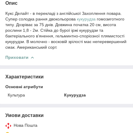
Опис
Кукс Делайт - в перекладі з англійської Захоплення повара.
Супер солодка рання двокольорова
кукурудза
гомозиготного
типу. Дозріває за 75 днів. Довжина початка 20 см, висота
рослини 1,8 - 2м. Стійка до бурої іржі кукурудзи та
бактеріального в'янення, гельминтно-споріозної плямистості
кукурудзи. В молочно - восковій зрілості має неперевершений
смак. Американський сорт.
Приховати
Характеристики
Основні атрибути
Культура
Кукурудза
Умови доставки
Нова Пошта