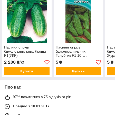
Насіння огірків
Насіння огірків
Насі
бджолозапильних Льоша
бджолозапильних
бдж
F1(УКР)
Голубчик F1 10 шт.
Жура
2 200
5
5
₴/кг
₴
₴
Купити
Купити
Про нас
97% позитивних з 75 відгуків за рік
Працює з 10.01.2017