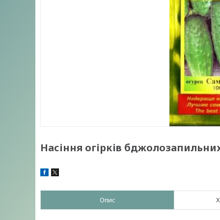
Насіння огірків бджолозапильних
Опис
Х