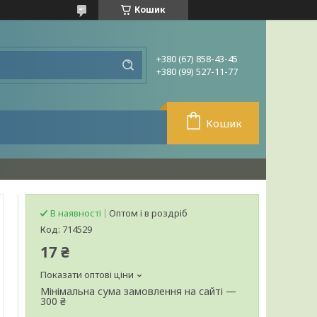
Кошик
+380 (67) 858-43-45
+380 (99) 527-11-77
Кошик
В наявності
Оптом і в роздріб
Код:
714529
17 ₴
Показати оптові ціни
Мінімальна сума замовлення на сайті —
300 ₴