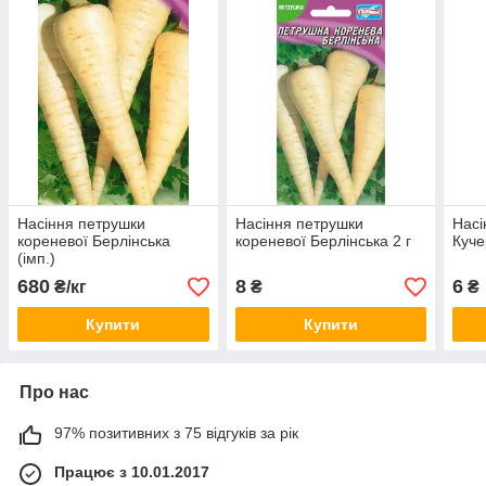
Насіння петрушки
Насіння петрушки
Насі
кореневої Берлінська
кореневої Берлінська 2 г
Куче
(імп.)
680
8
6
₴/кг
₴
₴
Купити
Купити
Про нас
97% позитивних з 75 відгуків за рік
Працює з 10.01.2017