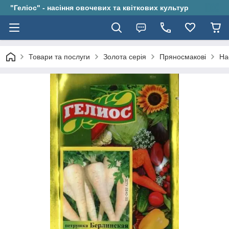
"Геліос" - насіння овочевих та квіткових культур
Товари та послуги
Золота серія
Пряносмакові
На