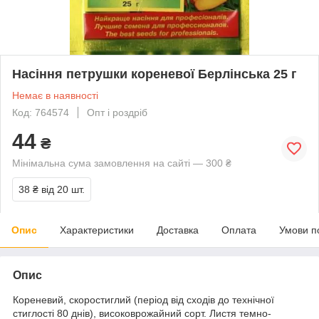
Насіння петрушки кореневої Берлінська 25 г
Немає в наявності
Код: 764574
Опт і роздріб
44
₴
Мінімальна сума замовлення на сайті — 300 ₴
38 ₴
від 20 шт.
Опис
Характеристики
Доставка
Оплата
Умови п
Опис
Кореневий, скоростиглий (період від сходів до технічної
стиглості 80 днів), високоврожайний сорт. Листя темно-