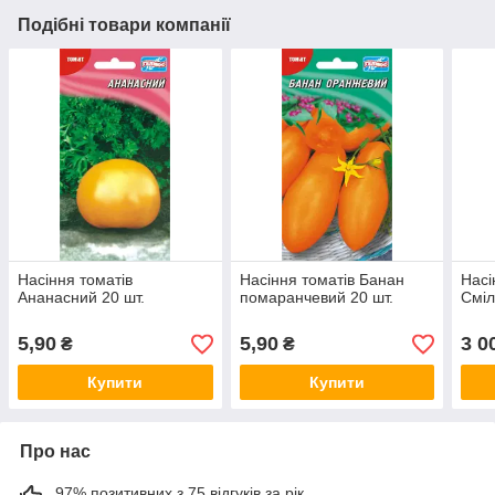
Подібні товари компанії
Насіння томатів
Насіння томатів Банан
Насі
Ананасний 20 шт.
помаранчевий 20 шт.
Сміл
5,90
5,90
3 0
₴
₴
Купити
Купити
Про нас
97% позитивних з 75 відгуків за рік