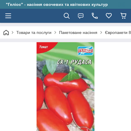
"Геліос" - насіння овочевих та квіткових культур
Товари та послуги
Пакетоване насіння
Європакети 