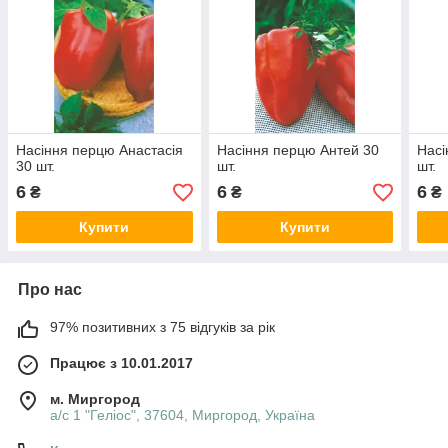
Насіння перцю Анастасія
Насіння перцю Антей 30
Насі
30 шт.
шт.
шт.
6
6
6
₴
₴
₴
Купити
Купити
Про нас
97% позитивних з 75 відгуків за рік
Працює з 10.01.2017
м. Миргород
а/с 1 "Геліос", 37604, Миргород, Україна