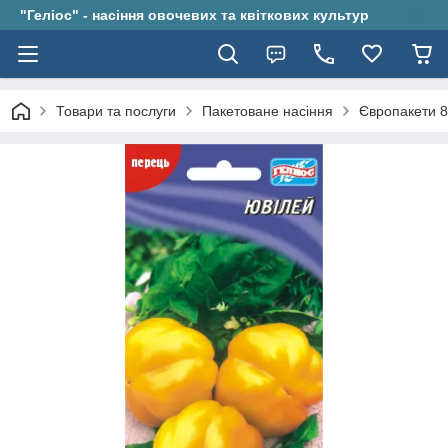
"Геліос" - насіння овочевих та квіткових культур
Товари та послуги
Пакетоване насіння
Європакети 