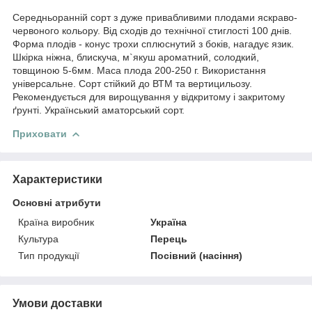
Середньоранній сорт з дуже привабливими плодами яскраво-
червоного кольору. Від сходів до технічної стиглості 100 днів.
Форма плодів - конус трохи сплюснутий з боків, нагадує язик.
Шкірка ніжна, блискуча, м`якуш ароматний, солодкий,
товщиною 5-6мм. Маса плода 200-250 г. Використання
універсальне. Сорт стійкий до ВТМ та вертицильозу.
Рекомендується для вирощування у відкритому і закритому
ґрунті. Український аматорський сорт.
Приховати
Характеристики
Основні атрибути
Країна виробник
Україна
Культура
Перець
Тип продукції
Посівний (насіння)
Умови доставки