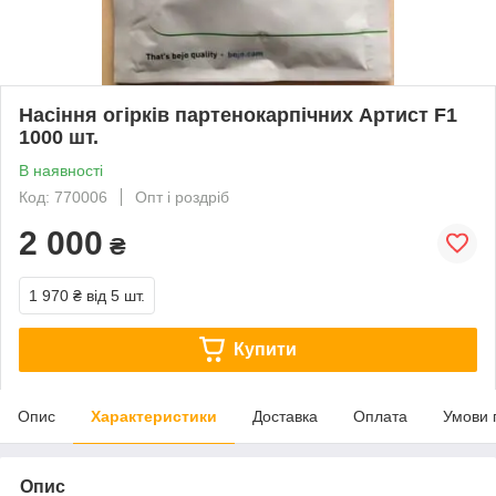
Насіння огірків партенокарпічних Артист F1
1000 шт.
В наявності
Код: 770006
Опт і роздріб
2 000
₴
1 970 ₴
від 5 шт.
Купити
Опис
Характеристики
Доставка
Оплата
Умови 
Опис