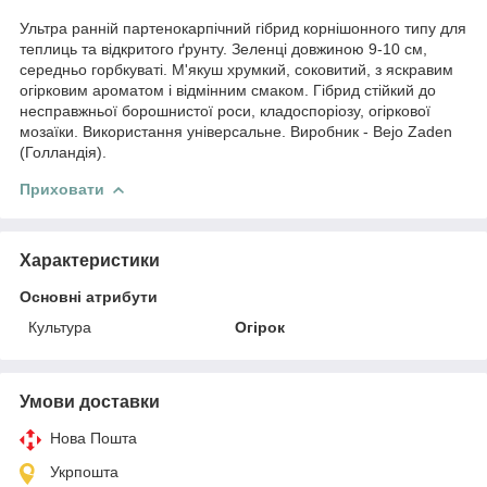
Ультра ранній партенокарпічний гібрид корнішонного типу для
теплиць та відкритого ґрунту. Зеленці довжиною 9-10 см,
середньо горбкуваті. М'якуш хрумкий, соковитий, з яскравим
огірковим ароматом і відмінним смаком. Гібрид стійкий до
несправжньої борошнистої роси, кладоспоріозу, огіркової
мозаїки. Використання універсальне. Виробник - Веjo Zaden
(Голландія).
Приховати
Характеристики
Основні атрибути
Культура
Огірок
Умови доставки
Нова Пошта
Укрпошта