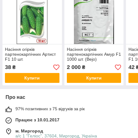
Насіння огірків
Насіння огірків
Насі
партенокарпічних Артист
партенокарпічних Амур F1
парт
F1 10 шт.
1000 шт. (Bejo)
F1 1
38
2 000
42
₴
₴
Купити
Купити
Про нас
97% позитивних з 75 відгуків за рік
Працює з 10.01.2017
м. Миргород
а/с 1 "Геліос", 37604, Миргород, Україна