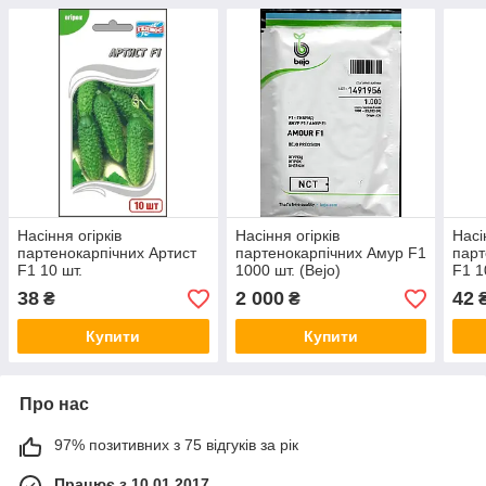
Насіння огірків
Насіння огірків
Насі
партенокарпічних Артист
партенокарпічних Амур F1
парт
F1 10 шт.
1000 шт. (Bejo)
F1 1
38
2 000
42
₴
₴
Купити
Купити
Про нас
97% позитивних з 75 відгуків за рік
Працює з 10.01.2017