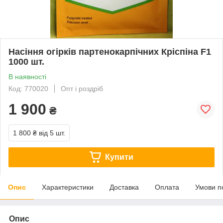
Насіння огірків партенокарпічних Кріспіна F1
1000 шт.
В наявності
Код: 770020
Опт і роздріб
1 900
₴
1 800 ₴
від 5 шт.
Купити
Опис
Характеристики
Доставка
Оплата
Умови п
Опис