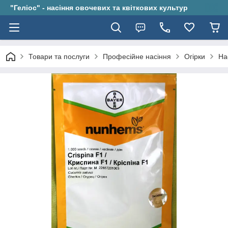
"Геліос" - насіння овочевих та квіткових культур
Товари та послуги
Професійне насіння
Огірки
На