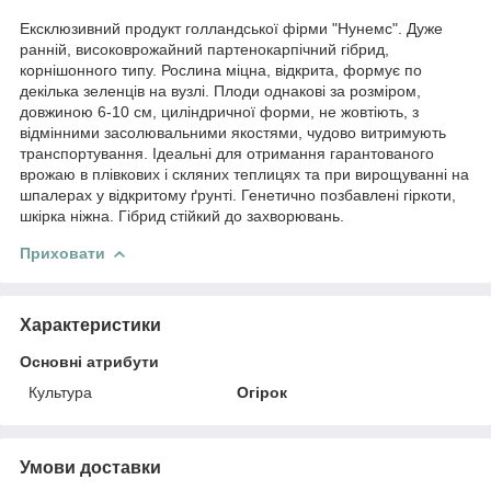
Ексклюзивний продукт голландської фірми "Нунемс". Дуже
ранній, високоврожайний партенокарпічний гібрид,
корнішонного типу. Рослина міцна, відкрита, формує по
декілька зеленців на вузлі. Плоди однакові за розміром,
довжиною 6-10 см, циліндричної форми, не жовтіють, з
відмінними засолювальними якостями, чудово витримують
транспортування. Ідеальні для отримання гарантованого
врожаю в плівкових і скляних теплицях та при вирощуванні на
шпалерах у відкритому ґрунті. Генетично позбавлені гіркоти,
шкірка ніжна. Гібрид стійкий до захворювань.
Приховати
Характеристики
Основні атрибути
Культура
Огірок
Умови доставки