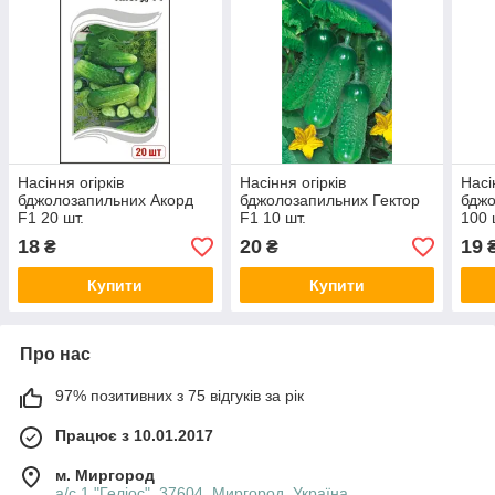
Насіння огірків
Насіння огірків
Насі
бджолозапильних Акорд
бджолозапильних Гектор
бджо
F1 20 шт.
F1 10 шт.
100 
18
20
19
₴
₴
Купити
Купити
Про нас
97% позитивних з 75 відгуків за рік
Працює з 10.01.2017
м. Миргород
а/с 1 "Геліос", 37604, Миргород, Україна