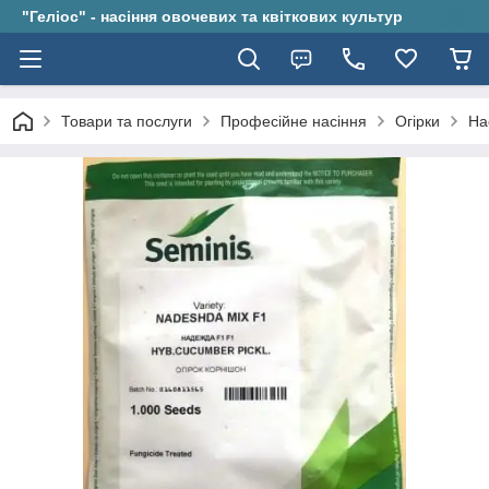
"Геліос" - насіння овочевих та квіткових культур
Товари та послуги
Професійне насіння
Огірки
На