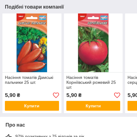
Подібні товари компанії
Насіння томатів Дамські
Насіння томатів
Насі
пальчики 25 шт.
Корніївський рожевий 25
серц
шт.
5,90
5,90
5,9
₴
₴
Купити
Купити
Про нас
97% позитивних з 75 відгуків за рік