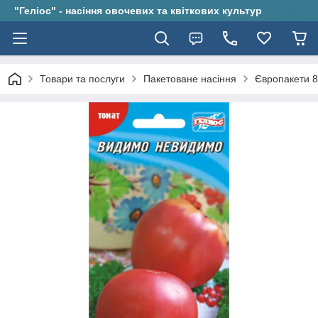
"Геліос" - насіння овочевих та квіткових культур
Товари та послуги
Пакетоване насіння
Європакети 