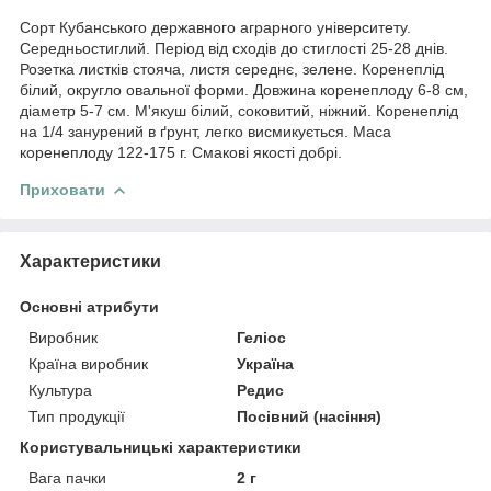
Сорт Кубанського державного аграрного університету.
Середньостиглий. Період від сходів до стиглості 25-28 днів.
Розетка листків стояча, листя середнє, зелене. Коренеплід
білий, округло овальної форми. Довжина коренеплоду 6-8 см,
діаметр 5-7 см. М'якуш білий, соковитий, ніжний. Коренеплід
на 1/4 занурений в ґрунт, легко висмикується. Маса
коренеплоду 122-175 г. Смакові якості добрі.
Приховати
Характеристики
Основні атрибути
Виробник
Геліос
Країна виробник
Україна
Культура
Редис
Тип продукції
Посівний (насіння)
Користувальницькі характеристики
Вага пачки
2 г