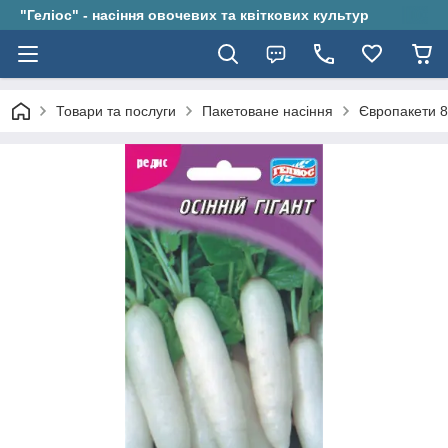
"Геліос" - насіння овочевих та квіткових культур
Товари та послуги
Пакетоване насіння
Європакети 