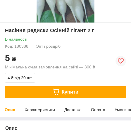
Насіння редиски Осінній гігант 2 г
В наявності
Код: 180388
Опт і роздріб
5
₴
Мінімальна сума замовлення на сайті — 300 ₴
4 ₴
від 20 шт.
Купити
Опис
Характеристики
Доставка
Оплата
Умови п
Опис