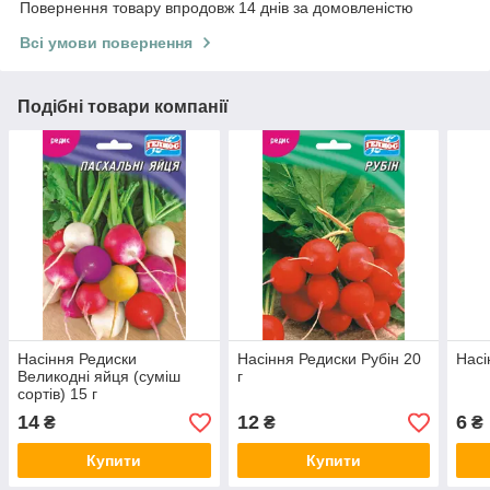
Повернення товару впродовж 14 днів за домовленістю
Всі умови повернення
Подібні товари компанії
Насіння Редиски
Насіння Редиски Рубін 20
Насі
Великодні яйця (суміш
г
сортів) 15 г
14
12
6
₴
₴
₴
Купити
Купити