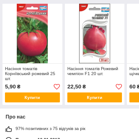
Насіння томатів
Насіння томатів Рожевий
Насі
Корніївський рожевий 25
чемпіон F1 20 шт.
щічк
шт.
5,90
22,50
60
₴
₴
Купити
Купити
Про нас
97% позитивних з 75 відгуків за рік