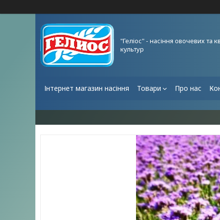
"Геліос" - насіння овочевих та к
культур
Інтернет магазин насіння
Товари
Про нас
Ко