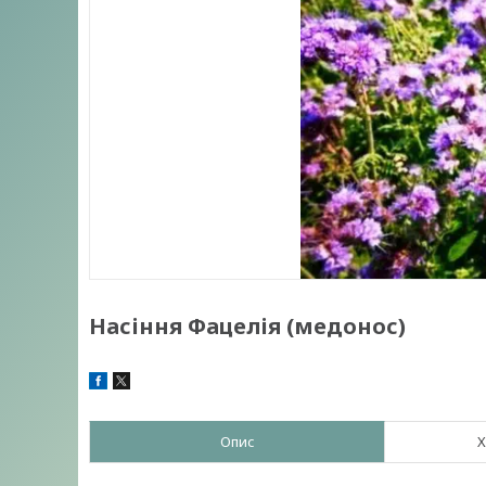
Насіння Фацелія (медонос)
Опис
Х