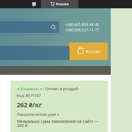
Кошик
+380 (67) 858-43-45
+380 (99) 527-11-77
Кошик
В наявності
Оптом і в роздріб
Код:
В571107
262 ₴/кг
Показати оптові ціни
Мінімальна сума замовлення на сайті —
300 ₴