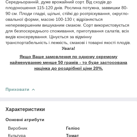
Середньоранній, дуже врожайний сорт. Від сходів до
плодоношення 115-120 днів. Рослина потужна, заввишки 80-
90 см. Плоди гладкі, щільні, стійкі до розтріскування, округло-
овальної форми, масою 100-130 г, відрізняється
неперевершеним вишуканим смаком. Сорт використовується
для безпосереднього споживання, приготування салатів, всіх
видів консервування. Цінується за відмінну
транспортабельність і лежкість, смакові і товарні якості плодів.
Увага!
Якщо Ваше замовлення по одному окремому
найменуванню менше 50 грамів - то буде застосована
націнка до роздрібної ціни 20%.
Приховати
Характеристики
Основні атрибути
Виробник
Геліос
Культура
Томат