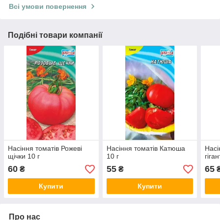
Всі умови повернення
Подібні товари компанії
Насіння томатів Рожеві
Насіння томатів Катюша
Насі
щічки 10 г
10 г
гіга
60
55
65
₴
₴
Купити
Купити
Про нас