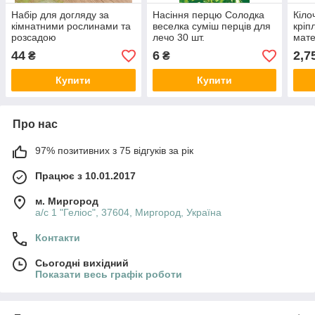
Набір для догляду за
Насіння перцю Солодка
Кіло
кімнатними рослинами та
веселка суміш перців для
кріп
розсадою
лечо 30 шт.
мате
44
6
2,7
₴
₴
Купити
Купити
Про нас
97% позитивних з 75 відгуків за рік
Працює з 10.01.2017
м. Миргород
а/с 1 "Геліос", 37604, Миргород, Україна
Контакти
Сьогодні вихідний
Показати весь графік роботи